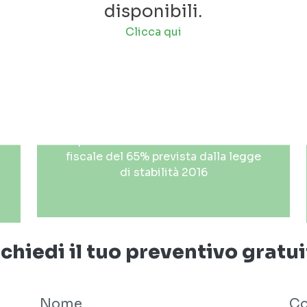
4
Sgravi fiscali:
disponibili.
ecobonus
Clicca qui
Ristrutturare la copertura
dell'immobile utilizzando il verde
sintetico, aumenta le prestazioni
energetica dell'immobile: puoi
quindi usufruire della detrazione
fiscale del 65% prevista dalla legge
di stabilità 2016
chiedi il tuo preventivo gratu
Nome
C