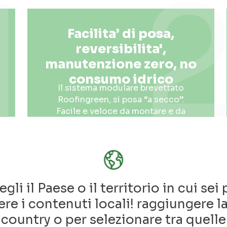
1
Facilita’ di posa,
reversibilita',
manutenzione zero, no
consumo idrico
Il sistema modulare brevettato
Roofingreen, si posa “a secco”.
Facile e veloce da montare e da
rimuovere, si presta ad ogni tipo di
utilizzo: ristrutturazioni, nuove
costruzioni, allestimenti temporanei.
Non richiede manutenzione, non
necessità di irrigazione.
egli il Paese o il territorio in cui sei 
re i contenuti locali! raggiungere l
country o per selezionare tra quelle