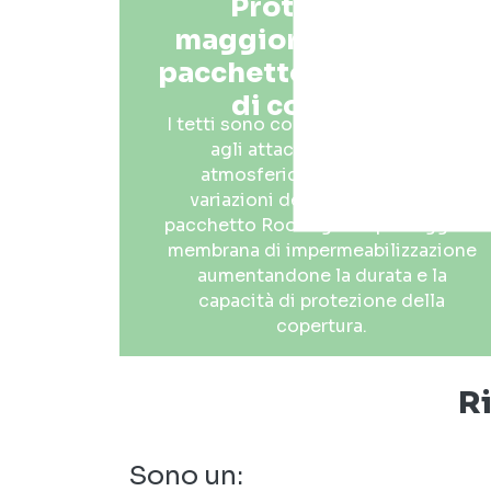
Protezione e
maggiore durata del
pacchetto superficiale
di copertura
I tetti sono continuamente esposti
agli attacchi degli agenti
atmosferici: sole, pioggia e
variazioni della temperatura. Il
pacchetto Roofingreen protegge le
membrana di impermeabilizzazione
aumentandone la durata e la
capacità di protezione della
copertura.
Ri
Sono un: