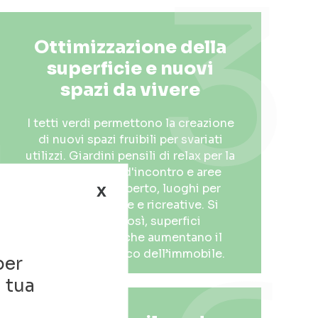
2
3
Ottimizzazione della
superficie e nuovi
spazi da vivere
I tetti verdi permettono la creazione
di nuovi spazi fruibili per svariati
utilizzi. Giardini pensili di relax per la
famiglia, spazi d'incontro e aree
x
espositive all'aperto, luoghi per
attività sportive e ricreative. Si
realizzano così, superfici
supplementari che aumentano il
valore economico dell’immobile.
per
a tua