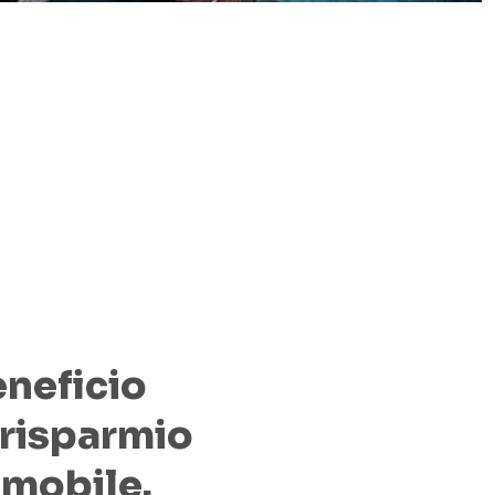
eneficio
 risparmio
mmobile.