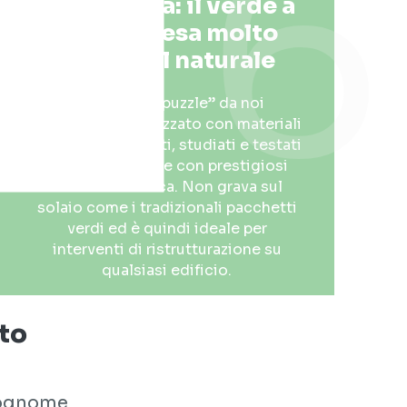
5
6
Leggerezza: il verde a
moduli pesa molto
meno del naturale
Il sistema “a puzzle” da noi
brevettato, è realizzato con materiali
leggeri e resistenti, studiati e testati
in collaborazione con prestigiosi
istituti di ricerca. Non grava sul
solaio come i tradizionali pacchetti
verdi ed è quindi ideale per
interventi di ristrutturazione su
qualsiasi edificio.
ito
ognome