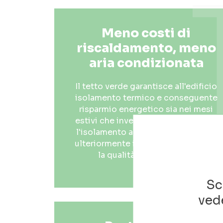
Meno costi di
riscaldamento, meno
aria condizionata
Il tetto verde garantisce all'edificio
isolamento termico e conseguente
risparmio energetico sia nei mesi
estivi che invernali. Migliora inoltre
l'isolamento acustico aumentando
ulteriormente il comfort abitativo e
la qualità dell'immobile.
Sc
vede