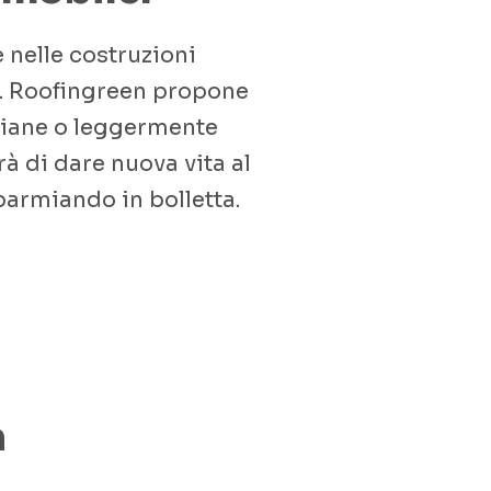
 nelle costruzioni
i. Roofingreen propone
 piane o leggermente
à di dare nuova vita al
sparmiando in bolletta.
n