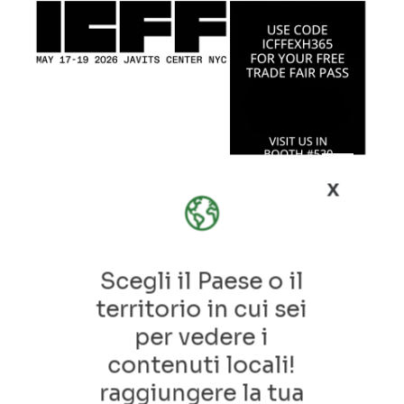
x
Roofingreen @ICFF 2026
Scegli il Paese o il
Roofingreen @ICFF 202617–19 maggio 2026 –
Javits Center, New York – Booth
territorio in cui sei
#530Roofingreen conferma la propria
per vedere i
presenza nel mercato statunitense partec…
contenuti locali!
-
28 Aprile 2026
raggiungere la tua