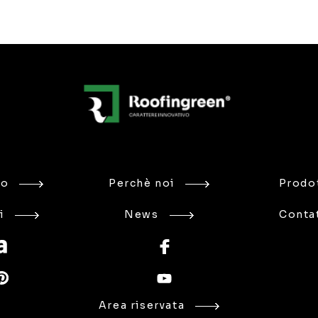
mo
Perchè noi
Prodot
i
News
Contat
Area riservata