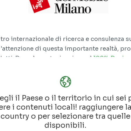
ro internazionale di ricerca e consulenza sui
attenzione di questa importante realtà, prop
otti. Dopo la partecipazione al
100% Design
a
partnership con Material ConneXion Italia
,
el 1961 per promuovere le esportazioni italia
’internazionalità. Inizia sempre un martedì di
, eventi, mostre e presentazioni dove si inc
egli il Paese o il territorio in cui sei 
re i contenuti locali! raggiungere l
o dell’arredo e del progetto”.
country o per selezionare tra quelle
bili nello spazio Material ConneXion dedicat
disponibili.
cetto di costruire: modulare, sostenibile e 