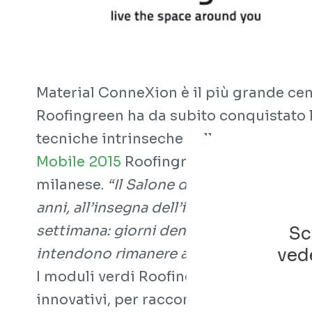
Material ConneXion è il più grande cent
Roofingreen ha da subito conquistato l'
tecniche intrinseche nella gamma prod
Mobile 2015
Roofingreen rinnova la su
milanese.
“Il Salone del Mobile nasce n
anni, all’insegna dell’innovazione e dell
settimana: giorni densi di appuntamenti
Sc
vede
intendono rimanere aggiornati sul mond
I moduli verdi Roofingreen saranno visi
innovativi, per raccontare un nuovo con