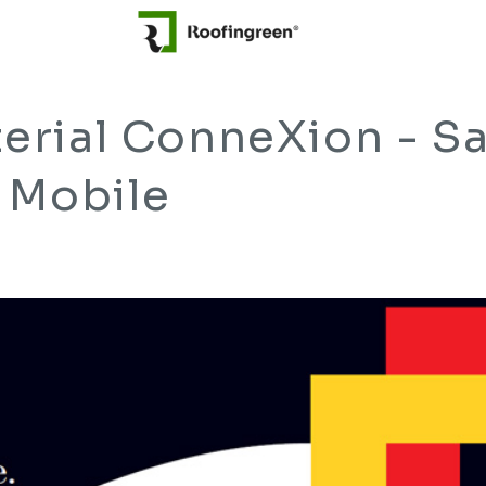
erial ConneXion - S
l Mobile