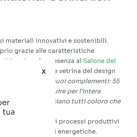
 materiali innovativi e sostenibili.
rio grazie alle caratteristiche
 di Londra
e la presenza al
Salone del
x
 e con l'importante vetrina del design
ne di mobili e dei suoi complementi: 55
 Aprile per proseguire per l’intera
ontrano e si incrociano tutti coloro che
per
a tua
o ai materiali e ai processi produttivi
ad alte prestazioni energetiche.