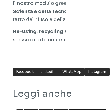
Il nostro modulo green sarà infatti pre
Scienza e della Tecnologia Leonardo 
fatto del riuso e della sostenibilità dell
Re-using
,
recycling
e
upcycling
entran
stesso di arte contemporanea, anche ne
Facebook
LinkedIn
WhatsApp
Instagram
Leggi anche