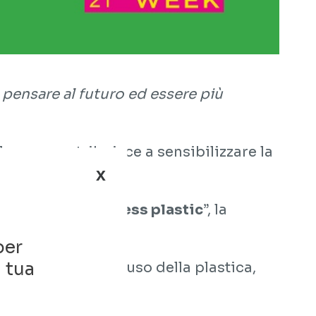
 è pensare al futuro ed essere più
lanese contribuisce a sensibilizzare la
x
zionario.
tema della “
Guiltless plastic
”, la
per
a tua
etti di riciclo e riuso della plastica,