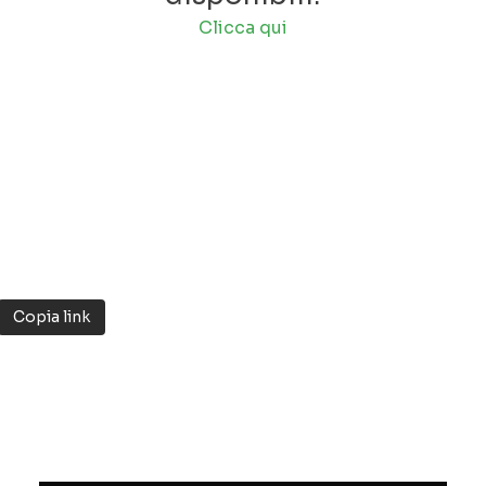
sente con un’
installazione
nel suggestivo c
Clicca qui
da Vinci
, sede del Prize, insieme ad altre
azi
a plastica il fulcro della propria ricerca.
o in questo modo a pieno titolo nel mondo d
lle sue applicazioni più concrete.
Copia link