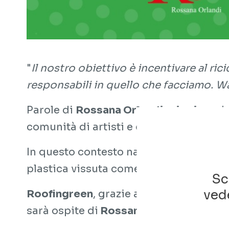
"
Il nostro obiettivo è incentivare al ric
responsabili in quello che facciamo. Wa
Parole di
Rossana Orlandi
,
pioniera
de
comunità di artisti e designer sulle po
In questo contesto nasce il
Ro Plastic 
plastica vissuta come risorsa, senza se
Sc
vede
Roofingreen
, grazie alla centralità del
sarà ospite di
Rossana Orlandi
in occa