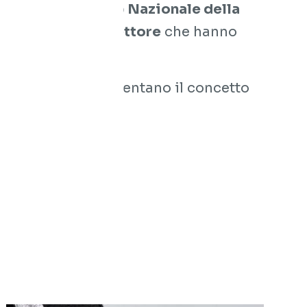
ontesto del
Museo Nazionale della
ende leader del settore
che hanno
el design e reinventano il concetto