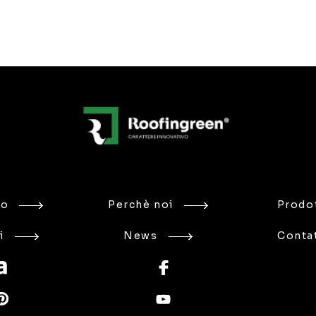
mo
Perchè noi
Prodot
i
News
Contat