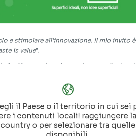
iclo e stimolare all’innovazione. Il mio invito
ste is value
”.
l
plastic re-using
che con la sua galleria mi
tenzialità offerte da questo materiale rivolu
Prize
, contest internazionale incentrato sul 
nsi di colpa.
egli il Paese o il territorio in cui sei 
re i contenuti locali! raggiungere l
 tema sustainability e all'attenzione per i conc
country o per selezionare tra quelle
sione della Milan Design Week 2021.
disponibili.